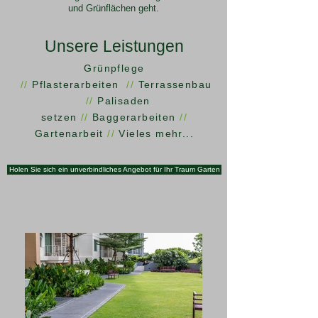
und Grünflächen geht.
Unsere Leistungen
Grünpflege
//
Pflasterarbeiten
//
Terrassenbau
//
Palisaden
setzen
//
Baggerarbeiten
//
Gartenarbeit
//
Vieles mehr...
Holen Sie sich ein unverbindliches Angebot für Ihr Traum Garten